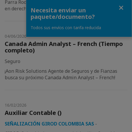
Parra Rodríguez Abogados está buscando talento top
Close
en derecho laboral y migratorio.
Necesita enviar un
paquete/documento?
Todos sus envíos con tarifa reducida
04/06/2026
Canada Admin Analyst – French (Tiempo
completo)
Seguro
¡Aon Risk Solutions Agente de Seguros y de Fianzas
busca su próximo Canada Admin Analyst – French!
16/02/2026
Auxiliar Contable ()
SEÑALIZACIÓN GIROD COLOMBIA SAS
-