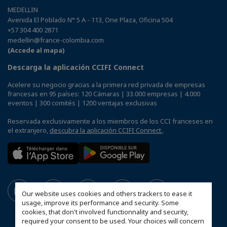
MEDELLIN
Avenida El Poblado N° 5 A - 113, One Plaza, Oficina 504
+57 304 400 2871
medellin@france-colombia.com
(Accede al mapa)
Descarga la aplicación CCIFI Connect
Acelere su negocio gracias a la primera red privada de empresas
francesas en 95 países: 120 Cámaras | 33.000 empresas | 4.000
eventos | 300 comités | 1200 ventajas exclusivas
Reservada exclusivamente a los miembros de los CCI franceses en
el extranjero,
descubra la aplicación CCIFI Connect.
.
Our website uses cookies and others trackers to ease it
usage, improve its performance and security. Some
cookies, that don't involved functionnality and security,
required your consent to be used. Your choices will concern