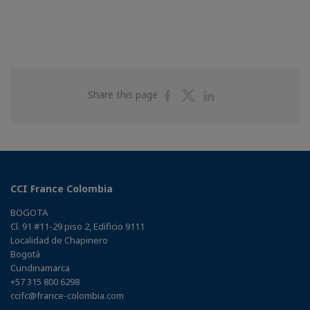
Share
Share
Share
Share this page
on
on
on
Facebook
Twitter
Linkedin
CCI France Colombia
BOGOTA
Cl. 91 #11-29 piso 2, Edificio 9111
Localidad de Chapinero
Bogotá
Cundinamarca
+57 315 800 6298
ccifc@france-colombia.com