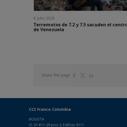
6 julio 2026
Terremotos de 7.2 y 7.5 sacuden el centr
de Venezuela
Share
Share
Share
Share this page
on
on
on
Facebook
Twitter
Linkedin
CCI France Colombia
BOGOTA
Cl. 91 #11-29 piso 2, Edificio 9111