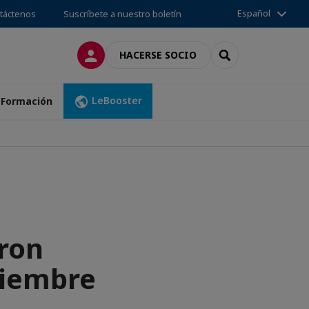
Español
táctenos
Suscríbete a nuestro boletín
CONECTARSE
SEARCH
HACERSE SOCIO
LeBooster
Formación
ron
ciembre