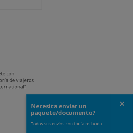
ete con
ría de viajeros
ternational”
Close
Necesita enviar un
paquete/documento?
Todos sus envíos con tarifa reducida