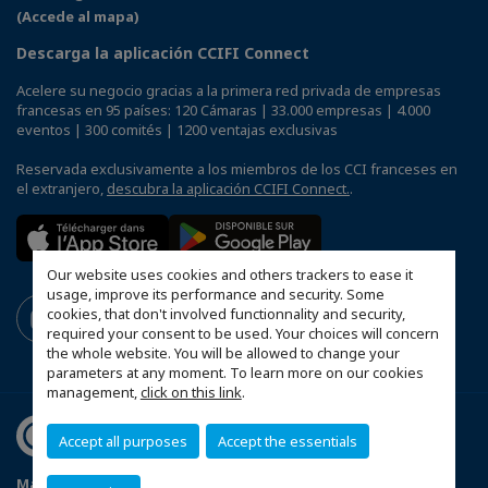
(Accede al mapa)
Descarga la aplicación CCIFI Connect
Acelere su negocio gracias a la primera red privada de empresas
francesas en 95 países: 120 Cámaras | 33.000 empresas | 4.000
eventos | 300 comités | 1200 ventajas exclusivas
Reservada exclusivamente a los miembros de los CCI franceses en
el extranjero,
descubra la aplicación CCIFI Connect.
.
Our website uses cookies and others trackers to ease it
usage, improve its performance and security. Some
cookies, that don't involved functionnality and security,
required your consent to be used. Your choices will concern
the whole website. You will be allowed to change your
parameters at any moment. To learn more on our cookies
management,
click on this link
.
Accept all purposes
Accept the essentials
Mapa del sitio
Mentions légales