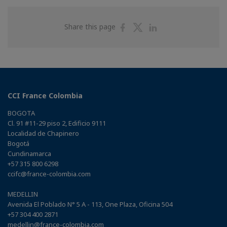
Share
Share
Share
Share this page
on
on
on
Facebook
Twitter
Linkedin
CCI France Colombia
BOGOTA
Cl. 91 #11-29 piso 2, Edificio 9111
Localidad de Chapinero
Bogotá
Cundinamarca
+57 315 800 6298
ccifc@france-colombia.com
MEDELLIN
Avenida El Poblado N° 5 A - 113, One Plaza, Oficina 504
+57 304 400 2871
medellin@france-colombia.com