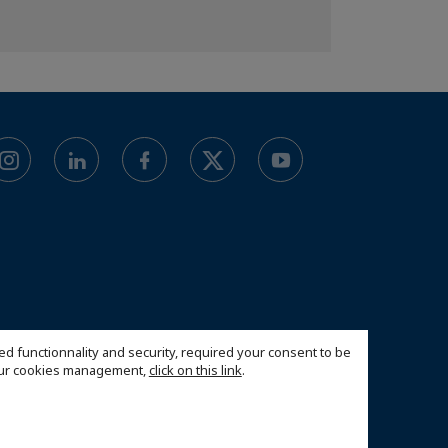
ed functionnality and security, required your consent to be
 our cookies management,
click on this link
.