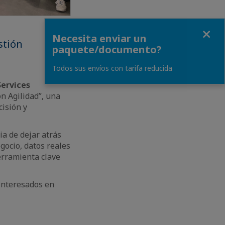
Close
Necesita enviar un
stión
paquete/documento?
Todos sus envíos con tarifa reducida
Services
n Agilidad”, una
isión y
ia de dejar atrás
gocio, datos reales
erramienta clave
 interesados en