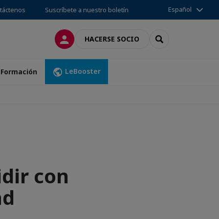
Español
táctenos
Suscríbete a nuestro boletín
CONECTARSE
SEARCH
HACERSE SOCIO
LeBooster
Formación
dir con
ad