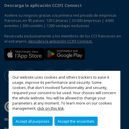
Descarga la aplicación CCIFI Connect
Acelere su negocio gracias a la primera red privada de empresas
francesas en 95 países: 120 Cámaras | 33.000 empresas | 4.000
eventos | 300 comités | 1200 ventajas exclusivas
Reservada exclusivamente a los miembros de los CCI franceses en
el extranjero,
descubra la aplicación CCIFI Connect.
.
Our website uses cookies and others trackers to ease it
usage, improve its performance and security. Some
cookies, that don't involved functionnality and security,
required your consent to be used. Your choices will concern
the whole website. You will be allowed to change your
parameters at any moment. To learn more on our cookies
management,
click on this link
.
Mapa del sitio
Mentions légales
Accept all purposes
Accept the essentials
Politique de confidentialité
Datos Personales