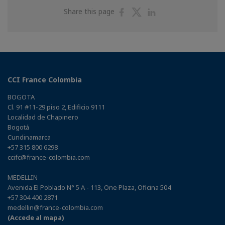
Share
Share
Share
Share this page
on
on
on
Facebook
Twitter
Linkedin
CCI France Colombia
BOGOTA
Cl. 91 #11-29 piso 2, Edificio 9111
Localidad de Chapinero
Bogotá
Cundinamarca
+57 315 800 6298
ccifc@france-colombia.com
MEDELLIN
Avenida El Poblado N° 5 A - 113, One Plaza, Oficina 504
+57 304 400 2871
medellin@france-colombia.com
(Accede al mapa)