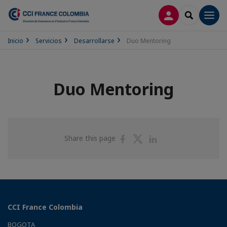
CONECTARSE
SEARCH
Men
Inicio
Servicios
Desarrollarse
Duo Mentoring
Duo Mentoring
Share
Share
Share
Share this page
on
on
on
Facebook
Twitter
Linkedin
CCI France Colombia
BOGOTA