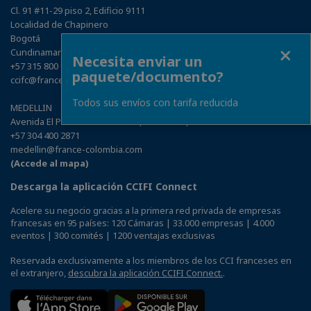
Cl. 91 #11-29 piso 2, Edificio 9111
Localidad de Chapinero
Bogotá
Close
Cundinamarca
Necesita enviar un
+57 315 800 6298
paquete/documento?
ccifc@france-colombia.com
Todos sus envíos con tarifa reducida
MEDELLIN
Avenida El Poblado N° 5 A - 113, One Plaza, Oficina 504
+57 304 400 2871
medellin@france-colombia.com
(Accede al mapa)
Descarga la aplicación CCIFI Connect
Acelere su negocio gracias a la primera red privada de empresas
francesas en 95 países: 120 Cámaras | 33.000 empresas | 4.000
eventos | 300 comités | 1200 ventajas exclusivas
Reservada exclusivamente a los miembros de los CCI franceses en
el extranjero,
descubra la aplicación CCIFI Connect.
.