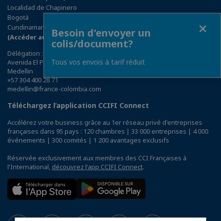
Localidad de Chapinero
Bogotá
Fermer
Cundinamarca
Besoin d'envoyer un
(Accéder au plan)
colis/document?
Délégation : Bureau de Medellin
Tous vos envois à tarif réduit
Avenida El Poblado N° 5 A - 113, One Plaza, Oficina 504
Medellin
+57 304 400 28 71
medellin@france-colombia.com
Téléchargez l’application CCIFI Connect
Accélérez votre business grâce au 1er réseau privé d'entreprises
françaises dans 95 pays : 120 chambres | 33 000 entreprises | 4 000
événements | 300 comités | 1 200 avantages exclusifs
Réservée exclusivement aux membres des CCI Françaises à
l'International,
découvrez l'app CCIFI Connect
.