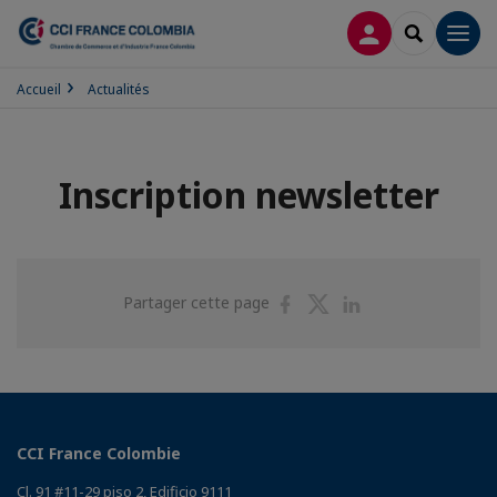
CONNEXION
RECHERCH
Men
Accueil
Actualités
Inscription newsletter
Partager
Partager
Partager
Partager cette page
sur
sur
sur
Facebook
Twitter
Linkedin
CCI France Colombie
Cl. 91 #11-29 piso 2, Edificio 9111