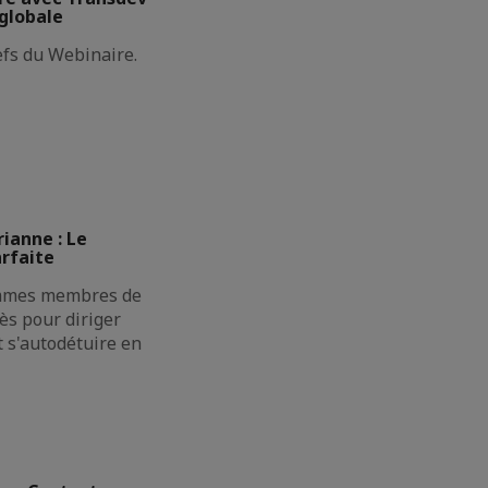
globale
fs du Webinaire.
ianne : Le
rfaite
mmes membres de
cès pour diriger
t s'autodétuire en