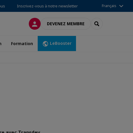
Français
ous
Inscrivez-vous à notre newsletter
CONNEXION
RECHERCHER
DEVENEZ MEMBRE
LeBooster
n
Formation
re avec Transdev