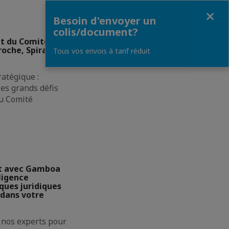
Fermer
Besoin d'envoyer un
colis/document?
nt du Comité
oche, Spiral et
Tous vos envois à tarif réduit
atégique :
les grands défis
u Comité
t avec Gamboa
ligence
isques juridiques
dans votre
 nos experts pour