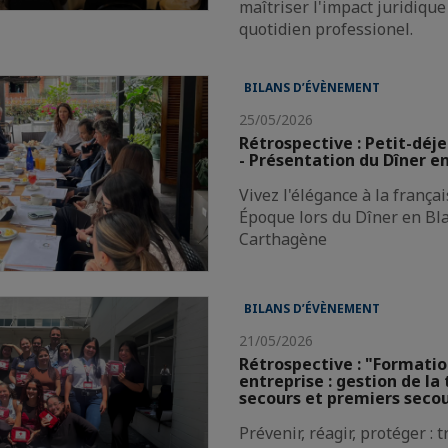
maîtriser l'impact juridique
quotidien professionel.
BILANS D’ÉVÈNEMENT
25/05/2026
Rétrospective : Petit-déj
- Présentation du Dîner e
Vivez l'élégance à la françai
Époque lors du Dîner en Bl
Carthagène
BILANS D’ÉVÈNEMENT
21/05/2026
Rétrospective : "Formati
entreprise : gestion de la
secours et premiers seco
Prévenir, réagir, protéger : t