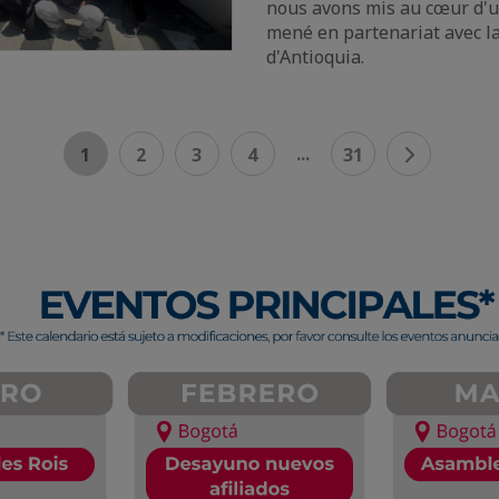
nous avons mis au cœur d'u
mené en partenariat avec l
d'Antioquia.
...
1
2
3
4
31