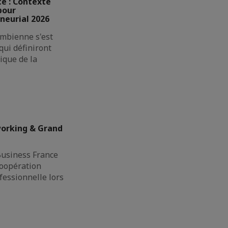
e : Contexte
pour
neurial 2026
mbienne s'est
qui définiront
ique de la
working & Grand
Business France
coopération
ofessionnelle lors