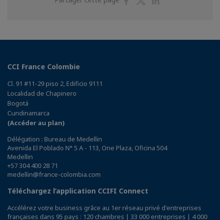
sur
sur
sur
Facebook
Twitter
Linkedin
CCI France Colombie
Cl. 91 #11-29 piso 2, Edificio 9111
Localidad de Chapinero
Bogotá
Cundinamarca
(Accéder au plan)
Délégation : Bureau de Medellin
Avenida El Poblado N° 5 A - 113, One Plaza, Oficina 504
Medellin
+57 304 400 28 71
medellin@france-colombia.com
Téléchargez l’application CCIFI Connect
Accélérez votre business grâce au 1er réseau privé d'entreprises
françaises dans 95 pays : 120 chambres | 33 000 entreprises | 4 000