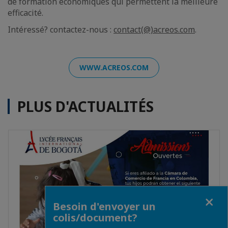
de formation économiques qui permettent la meilleure
efficacité.
Intéressé? contactez-nous :
contact(@)acreos.com
.
WWW.ACREOS.COM
PLUS D'ACTUALITÉS
Fermer
Besoin d'envoyer un
colis/document?