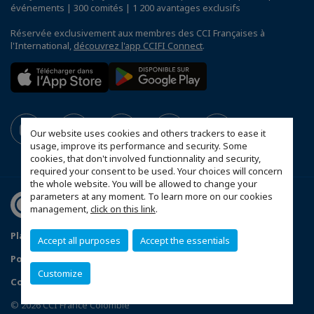
événements | 300 comités | 1 200 avantages exclusifs
Réservée exclusivement aux membres des CCI Françaises à
l'International,
découvrez l'app CCIFI Connect
.
Our website uses cookies and others trackers to ease it
usage, improve its performance and security. Some
cookies, that don't involved functionnality and security,
required your consent to be used. Your choices will concern
the whole website. You will be allowed to change your
parameters at any moment. To learn more on our cookies
management,
click on this link
.
Plan du site
Mentions légales
Accept all purposes
Accept the essentials
Politique de confidentialité
Données Personnelles
Customize
Configurer vos préférences cookies
© 2026 CCI France Colombie