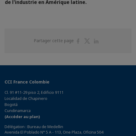
de l'industrie en Amérique latine.
Partager
Partager
Partager
Partager cette page
sur
sur
sur
Facebook
Twitter
Linkedin
CCI France Colombie
Cl. 91 #11-29 piso 2, Edificio 9111
Localidad de Chapinero
Bogotá
Cundinamarca
(Accéder au plan)
Délégation : Bureau de Medellin
Avenida El Poblado N° 5 A - 113, One Plaza, Oficina 504