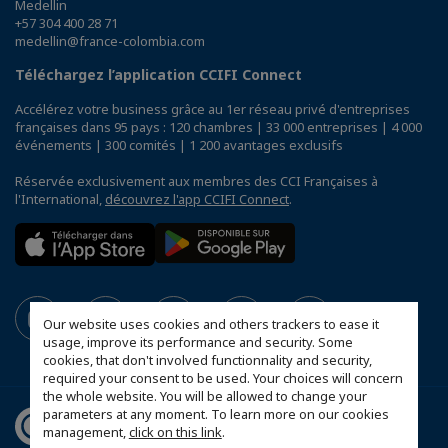
Medellin
+57 304 400 28 71
medellin@france-colombia.com
Téléchargez l’application CCIFI Connect
Accélérez votre business grâce au 1er réseau privé d'entreprises
françaises dans 95 pays : 120 chambres | 33 000 entreprises | 4 000
événements | 300 comités | 1 200 avantages exclusifs
Réservée exclusivement aux membres des CCI Françaises à
l'International,
découvrez l'app CCIFI Connect
.
Our website uses cookies and others trackers to ease it
usage, improve its performance and security. Some
cookies, that don't involved functionnality and security,
required your consent to be used. Your choices will concern
the whole website. You will be allowed to change your
parameters at any moment. To learn more on our cookies
management,
click on this link
.