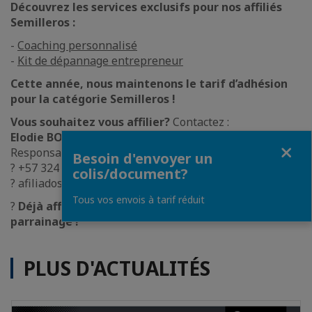
Découvrez les services exclusifs pour nos affiliés
Semilleros :
-
Coaching personnalisé
-
Kit de dépannage entrepreneur
Cette année, nous maintenons le tarif d’adhésion
pour la catégorie Semilleros !
Vous souhaitez vous affilier?
Contactez :
Elodie BORDIER
Fermer
Responsable des Affiliés et Événements
Besoin d'envoyer un
? +57 324 443 0918
colis/document?
? afiliados@france-colombia.com
Tous vos envois à tarif réduit
?
Déjà affilié ? Profitez d’une remise pour chaque
parrainage !
PLUS D'ACTUALITÉS