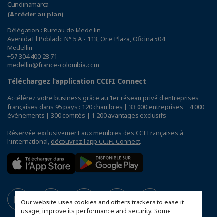
Cundinamarca
(Accéder au plan)
Délégation : Bureau de Medellin
Avenida El Poblado N° 5 A - 113, One Plaza, Oficina 504
Medellin
+57 304 400 28 71
medellin@france-colombia.com
Téléchargez l’application CCIFI Connect
Accélérez votre business grâce au 1er réseau privé d'entreprises
françaises dans 95 pays : 120 chambres | 33 000 entreprises | 4 000
événements | 300 comités | 1 200 avantages exclusifs
Réservée exclusivement aux membres des CCI Françaises à
l'International,
découvrez l'app CCIFI Connect
.
Our website uses cookies and others trackers to ease it
usage, improve its performance and security. Some