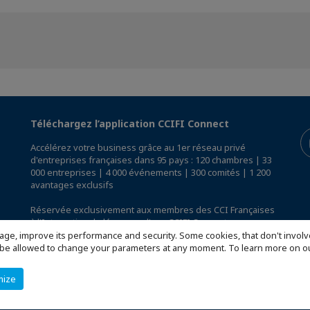
Téléchargez l’application CCIFI Connect
Accélérez votre business grâce au 1er réseau privé
d'entreprises françaises dans 95 pays : 120 chambres | 33
000 entreprises | 4 000 événements | 300 comités | 1 200
avantages exclusifs
Réservée exclusivement aux membres des CCI Françaises
à l'International,
découvrez l'app CCIFI Connect
.
age, improve its performance and security. Some cookies, that don't involv
ill be allowed to change your parameters at any moment. To learn more on
mize