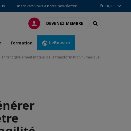
Français
ous
Inscrivez-vous à notre newsletter
CONNEXION
RECHERCHER
DEVENEZ MEMBRE
LeBooster
n
Formation
es en tant qu'élément moteur de la transformation numérique.
énérer
être
agilité