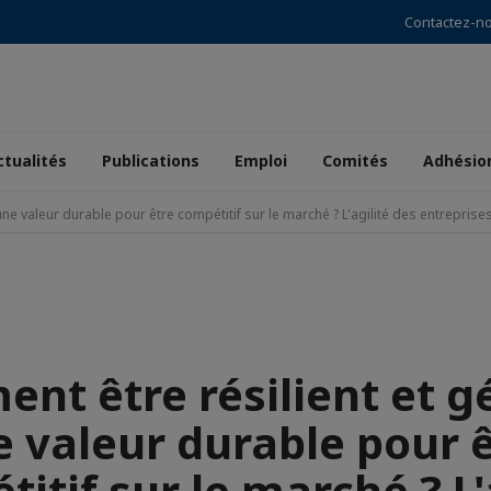
Contactez-n
ctualités
Publications
Emploi
Comités
Adhésio
ne valeur durable pour être compétitif sur le marché ? L'agilité des entrepris
nt être résilient et g
 valeur durable pour 
itif sur le marché ? L'