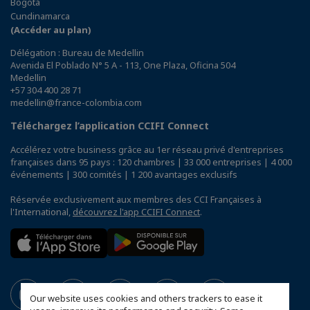
Bogotá
Cundinamarca
(Accéder au plan)
Délégation : Bureau de Medellin
Avenida El Poblado N° 5 A - 113, One Plaza, Oficina 504
Medellin
+57 304 400 28 71
medellin@france-colombia.com
Téléchargez l’application CCIFI Connect
Accélérez votre business grâce au 1er réseau privé d'entreprises
françaises dans 95 pays : 120 chambres | 33 000 entreprises | 4 000
événements | 300 comités | 1 200 avantages exclusifs
Réservée exclusivement aux membres des CCI Françaises à
l'International,
découvrez l'app CCIFI Connect
.
Our website uses cookies and others trackers to ease it