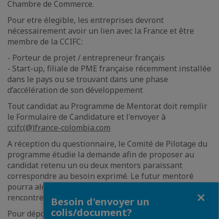
Chambre de Commerce.
Pour etre élegible, les entreprises devront
nécessairement avoir un lien avec la France et être
membre de la CCIFC:
- Porteur de projet / entrepreneur français
- Start-up, filiale de PME française récemment installée
dans le pays ou se trouvant dans une phase
d’accélération de son développement
Tout candidat au Programme de Mentorat doit remplir
le Formulaire de Candidature et l'envoyer à
ccifc(@)france-colombia.com
A réception du questionnaire, le Comité de Pilotage du
programme étudie la demande afin de proposer au
candidat retenu un ou deux mentors paraissant
correspondre au besoin exprimé. Le futur mentoré
pourra alors prendre contact pour une première
Fermer
rencontre et poursuivre si affinité.
Besoin d'envoyer un
colis/document?
Pour déposer votre candidature il suffit de remplir et