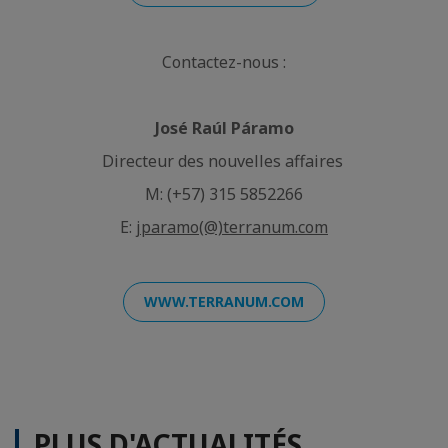
Contactez-nous :
José Raúl Páramo
Directeur des nouvelles affaires
M: (+57) 315 5852266
E:
jparamo(@)terranum.com
WWW.TERRANUM.COM
PLUS D'ACTUALITÉS