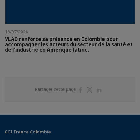
16/07/2026
VLAD renforce sa présence en Colombie pour
accompagner les acteurs du secteur de la santé et
de l'industrie en Amérique latine.
Partager
Partager
Partager
Partager cette page
sur
sur
sur
Facebook
Twitter
Linkedin
CCI France Colombie