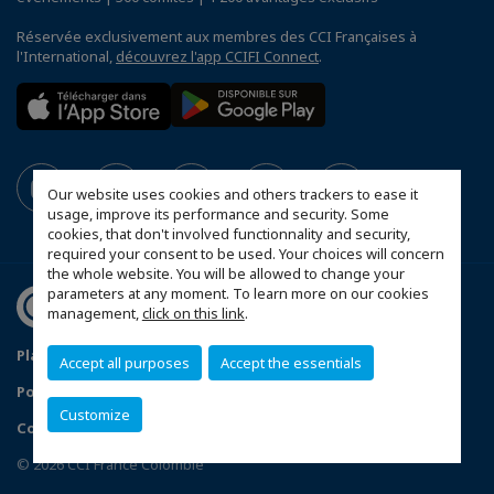
Réservée exclusivement aux membres des CCI Françaises à
l'International,
découvrez l'app CCIFI Connect
.
Our website uses cookies and others trackers to ease it
usage, improve its performance and security. Some
cookies, that don't involved functionnality and security,
required your consent to be used. Your choices will concern
the whole website. You will be allowed to change your
parameters at any moment. To learn more on our cookies
management,
click on this link
.
Plan du site
Mentions légales
Accept all purposes
Accept the essentials
Politique de confidentialité
Données Personnelles
Customize
Configurer vos préférences cookies
© 2026 CCI France Colombie