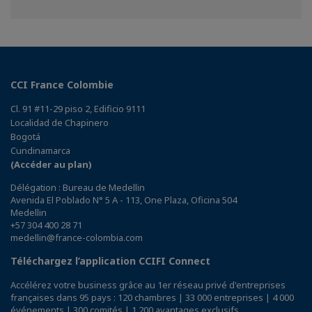
sur
sur
sur
Facebook
Twitter
Linkedin
CCI France Colombie
Cl. 91 #11-29 piso 2, Edificio 9111
Localidad de Chapinero
Bogotá
Cundinamarca
(Accéder au plan)
Délégation : Bureau de Medellin
Avenida El Poblado N° 5 A - 113, One Plaza, Oficina 504
Medellin
+57 304 400 28 71
medellin@france-colombia.com
Téléchargez l’application CCIFI Connect
Accélérez votre business grâce au 1er réseau privé d'entreprises
françaises dans 95 pays : 120 chambres | 33 000 entreprises | 4 000
événements | 300 comités | 1 200 avantages exclusifs