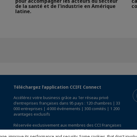
pour accompagner les acteurs du secteur
ca
de la santé et de l'industrie en Amérique
co
latine.
Téléchargez l’application CCIFI Connect
Accélérez votre business grâce au 1er réseau privé
d'entreprises françaises dans 95 pays : 120 chambres | 33
000 entreprises | 4 000 événements | 300 comités | 1 200
avantages exclusifs
Réservée exclusivement aux membres des CCI Françaises
à l'International,
découvrez l'app CCIFI Connect
.
age, improve its performance and security. Some cookies, that don't involv