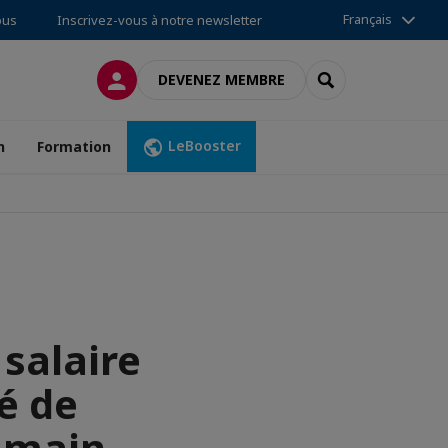
Français
ous
Inscrivez-vous à notre newsletter
CONNEXION
RECHERCHER
DEVENEZ MEMBRE
LeBooster
n
Formation
salaire
é de
a main-