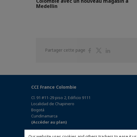
Colombie avec un nouveau magasin à
Medellin
Partager
Partager
Partager
Partager cette page
sur
sur
sur
Facebook
Twitter
Linkedin
CCI France Colombie
Cl. 91 #11-29 piso 2, Edificio 9111
Localidad de Chapinero
Bogotá
Cundinamarca
(Accéder au plan)
Délégation : Bureau de Medellin
Our website uses cookies and others trackers to ease it us