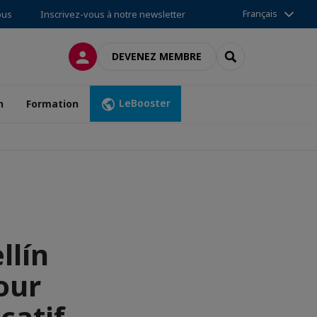
Français
ous
Inscrivez-vous à notre newsletter
CONNEXION
RECHERCHER
DEVENEZ MEMBRE
LeBooster
n
Formation
llín
our
catif