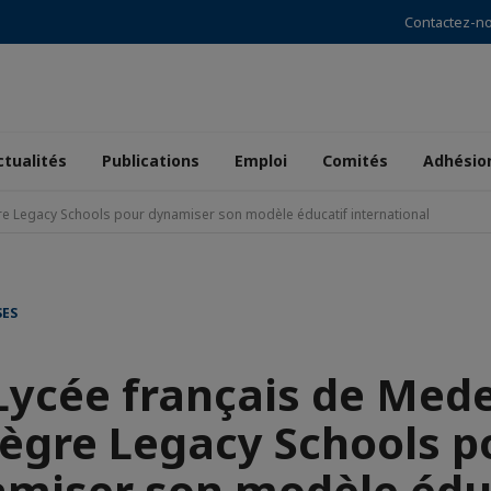
Contactez-n
ctualités
Publications
Emploi
Comités
Adhésio
gre Legacy Schools pour dynamiser son modèle éducatif international
SES
Lycée français de Mede
tègre Legacy Schools p
miser son modèle édu