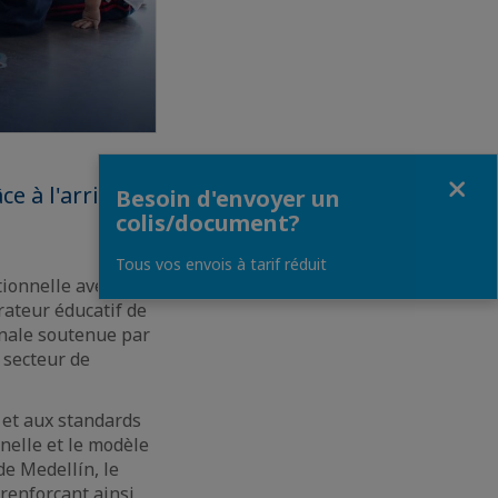
Fermer
e à l'arrivée
Besoin d'envoyer un
colis/document?
Tous vos envois à tarif réduit
tionnelle avec
rateur éducatif de
ionale soutenue par
 secteur de
 et aux standards
nelle et le modèle
e Medellín, le
renforçant ainsi