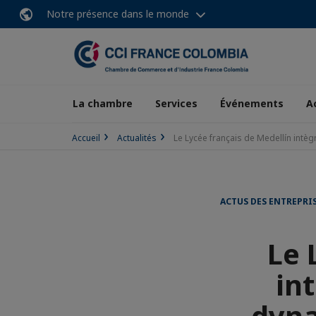
Notre présence dans le monde
La chambre
Services
Événements
A
Accueil
Actualités
Le Lycée français de Medellín intè
ACTUS DES ENTREPRI
Le 
in
dyna