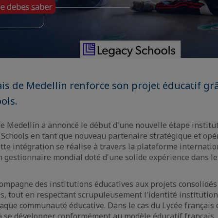
is de Medellín renforce son projet éducatif grâc
ols.
de Medellín a annoncé le début d'une nouvelle étape institu
y Schools en tant que nouveau partenaire stratégique et opé
ette intégration se réalise à travers la plateforme internat
gestionnaire mondial doté d'une solide expérience dans le
ompagne des institutions éducatives aux projets consolidés
, tout en respectant scrupuleusement l'identité institution
que communauté éducative. Dans le cas du Lycée français d
à se développer conformément au modèle éducatif français, 