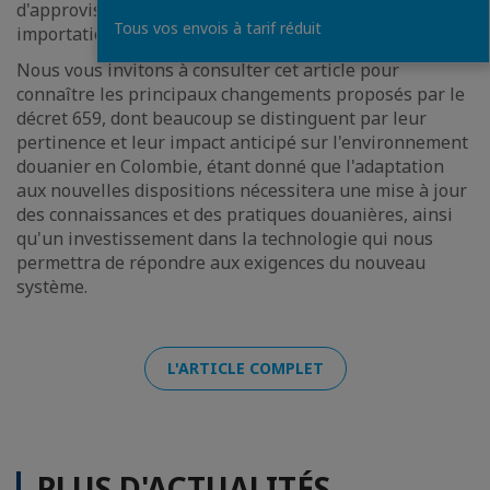
d'approvisionnement et de renforcer le contrôle des
Tous vos envois à tarif réduit
importations et la lutte contre la contrebande.
Nous vous invitons à consulter cet article pour
connaître les principaux changements proposés par le
décret 659, dont beaucoup se distinguent par leur
pertinence et leur impact anticipé sur l'environnement
douanier en Colombie, étant donné que l'adaptation
aux nouvelles dispositions nécessitera une mise à jour
des connaissances et des pratiques douanières, ainsi
qu'un investissement dans la technologie qui nous
permettra de répondre aux exigences du nouveau
système.
L'ARTICLE COMPLET
PLUS D'ACTUALITÉS