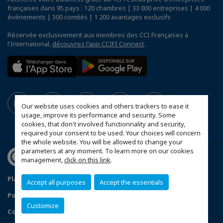
françaises dans 95 pays : 120 chambres | 33 000 entreprises | 4 000
événements | 300 comités | 1 200 avantages exclusifs
Réservée exclusivement aux membres des CCI Françaises à
l'International,
découvrez l'app CCIFI Connect
.
Our website uses cookies and others trackers to ease it
usage, improve its performance and security. Some
cookies, that don't involved functionnality and security,
required your consent to be used. Your choices will concern
the whole website. You will be allowed to change your
parameters at any moment. To learn more on our cookies
management,
click on this link
.
Plan du site
Mentions légales
Accept all purposes
Accept the essentials
Politique de confidentialité
Données Personnelles
Customize
Configurer vos préférences cookies