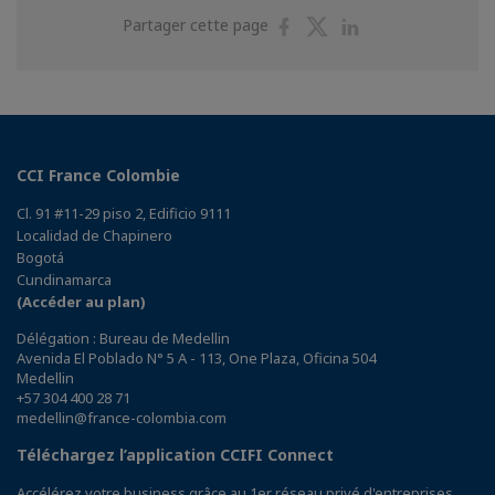
Partager
Partager
Partager
Partager cette page
sur
sur
sur
Facebook
Twitter
Linkedin
CCI France Colombie
Cl. 91 #11-29 piso 2, Edificio 9111
Localidad de Chapinero
Bogotá
Cundinamarca
(Accéder au plan)
Délégation : Bureau de Medellin
Avenida El Poblado N° 5 A - 113, One Plaza, Oficina 504
Medellin
+57 304 400 28 71
medellin@france-colombia.com
Téléchargez l’application CCIFI Connect
Accélérez votre business grâce au 1er réseau privé d'entreprises