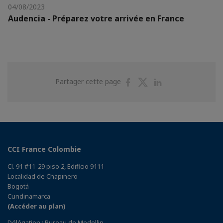
04/08/2023
Audencia - Préparez votre arrivée en France
Partager
Partager
Partager
Partager cette page
sur
sur
sur
Facebook
Twitter
Linkedin
CCI France Colombie
Cl. 91 #11-29 piso 2, Edificio 9111
Localidad de Chapinero
Bogotá
Cundinamarca
(Accéder au plan)
Délégation : Bureau de Medellin