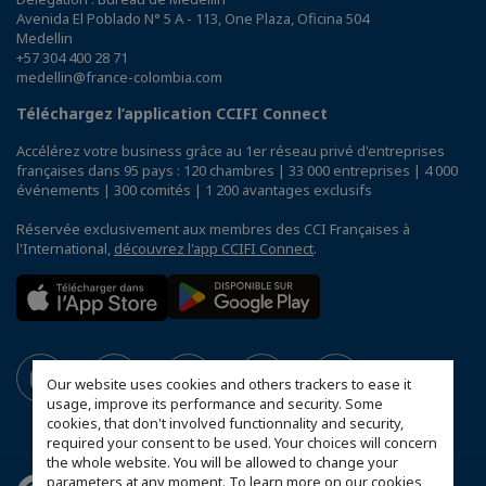
Avenida El Poblado N° 5 A - 113, One Plaza, Oficina 504
Medellin
+57 304 400 28 71
medellin@france-colombia.com
Téléchargez l’application CCIFI Connect
Accélérez votre business grâce au 1er réseau privé d'entreprises
françaises dans 95 pays : 120 chambres | 33 000 entreprises | 4 000
événements | 300 comités | 1 200 avantages exclusifs
Réservée exclusivement aux membres des CCI Françaises à
l'International,
découvrez l'app CCIFI Connect
.
Our website uses cookies and others trackers to ease it
usage, improve its performance and security. Some
cookies, that don't involved functionnality and security,
required your consent to be used. Your choices will concern
the whole website. You will be allowed to change your
parameters at any moment. To learn more on our cookies