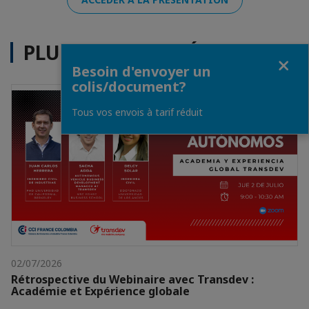
PLUS D'ACTUALITÉS
Fermer
Besoin d'envoyer un
colis/document?
Tous vos envois à tarif réduit
02/07/2026
Rétrospective du Webinaire avec Transdev :
Académie et Expérience globale