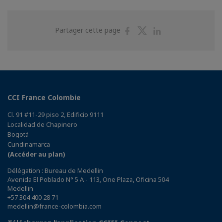
Partager
Partager
Partager
Partager cette page
sur
sur
sur
Facebook
Twitter
Linkedin
CCI France Colombie
Cl. 91 #11-29 piso 2, Edificio 9111
Localidad de Chapinero
Bogotá
Cundinamarca
(Accéder au plan)
Délégation : Bureau de Medellin
Avenida El Poblado N° 5 A - 113, One Plaza, Oficina 504
Medellin
+57 304 400 28 71
medellin@france-colombia.com