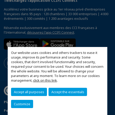
Téléchargez l’application CCIFI Connect
Accélérez votre business grâce au 1er réseau privé d'entreprises
françaises dans 95 pays : 120 chambres | 33 000 entreprises | 4 000
événements | 300 comités | 1 200 avantages exclusifs
Réservée exclusivement aux membres des CCI Françaises à
l'International,
découvrez l'app CCIFI Connect
.
Our website uses cookies and others trackers to ease it
usage, improve its performance and security. Some
cookies, that don't involved functionnality and security,
required your consent to be used. Your choices will concern
the whole website. You will be allowed to change your
parameters at any moment. To learn more on our cookies
management,
click on this link
.
Accept all purposes
Accept the essentials
Plan du site
Mentions légales
Customize
Politique de confidentialité
Données Personnelles