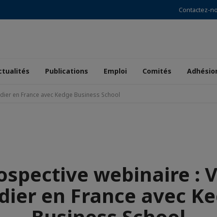
Contactez-n
ctualités
Publications
Emploi
Comités
Adhésio
udier en France avec Kedge Business School
ospective webinaire : 
dier en France avec K
Business School