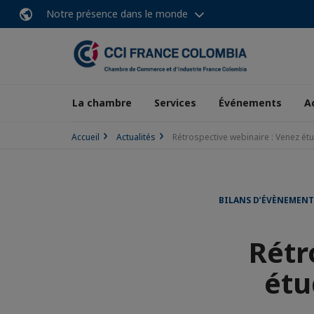
Notre présence dans le monde
La chambre
Services
Événements
A
Accueil
Actualités
Rétrospective webinaire : Venez ét
BILANS D’ÉVÈNEMENT
Rétr
étu