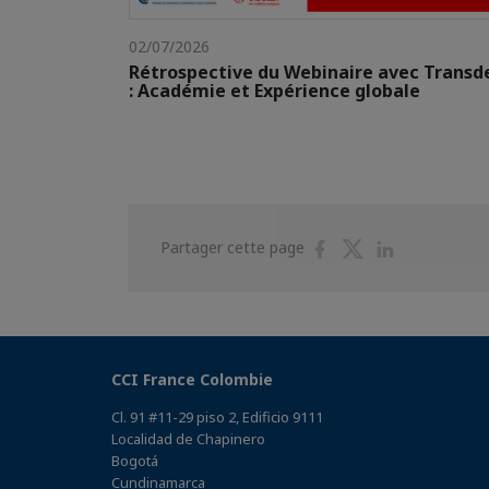
02/07/2026
Rétrospective du Webinaire avec Transd
: Académie et Expérience globale
Partager
Partager
Partager
Partager cette page
sur
sur
sur
Facebook
Twitter
Linkedin
CCI France Colombie
Cl. 91 #11-29 piso 2, Edificio 9111
Localidad de Chapinero
Bogotá
Cundinamarca