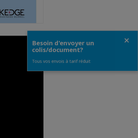
Fermer
Besoin d'envoyer un
colis/document?
Tous vos envois à tarif réduit