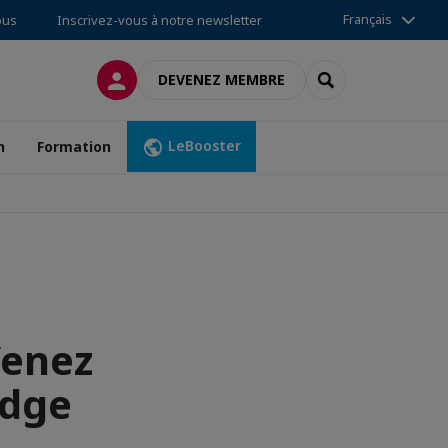
Français
ous
Inscrivez-vous à notre newsletter
CONNEXION
RECHERCHER
DEVENEZ MEMBRE
LeBooster
n
Formation
Venez
edge