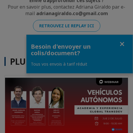
Envie d’approfondir ces sujets ?
Pour en savoir plus, contactez Adriana Giraldo par e-
mail
adrianagiraldo.co@gmail.com
RETROUVEZ LE REPLAY ICI
Fermer
Besoin d'envoyer un
colis/document?
PLUS D'ACTUALITÉS
Tous vos envois à tarif réduit