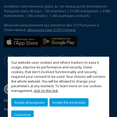
Accélérez votre business grâce au 1er réseau privé d'entreprises
françaises dans 95 pays : 120 chambres | 33 000 entreprises | 4 000
événements | 300 comités | 1 200 avantages exclusifs
Réservée exclusivement aux membres des CCI Françaises à
l'International,
découvrez l'app CCIFI Connect
.
Our website uses cookies and others trackers to ease it
usage, improve its performance and security. Some
cookies, that don't involved functionnality and security,
required your consent to be used. Your choices will concern
the whole website. You will be allowed to change your
parameters at any moment. To learn more on our cookies
management,
click on this link
.
Plan du site
Mentions légales
Accept all purposes
Accept the essentials
Politique de confidentialité
Données Personnelles
Customize