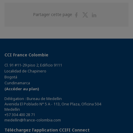
Partager
Partager
Partager
Partager cette page
sur
sur
sur
Facebook
Twitter
Linkedin
CCI France Colombie
Cl. 91 #11-29 piso 2, Edificio 9111
Localidad de Chapinero
Bogotá
Cundinamarca
(Accéder au plan)
Délégation : Bureau de Medellin
Avenida El Poblado N° 5 A - 113, One Plaza, Oficina 504
Medellin
+57 304 400 28 71
medellin@france-colombia.com
Téléchargez l’application CCIFI Connect