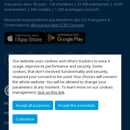
françaises dans 95 pays : 120 chambres | 33 000 entreprises | 4 000
événements | 300 comités | 1 200 avantages exclusifs
Réservée exclusivement aux membres des CCI Françaises à
l'International,
découvrez l'app CCIFI Connect
.
Our website uses cookies and others trackers to ease it
usage, improve its performance and security. Some
cookies, that don't involved functionnality and security,
required your consent to be used. Your choices will concern
the whole website. You will be allowed to change your
parameters at any moment. To learn more on our cookies
management,
click on this link
.
Plan du site
Mentions légales
Accept all purposes
Accept the essentials
Politique de confidentialité
Données Personnelles
Customize
Configurer vos préférences cookies