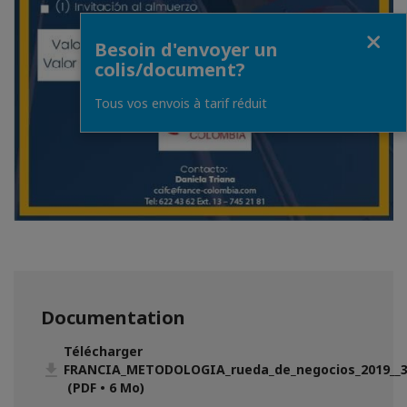
Fermer
Besoin d'envoyer un
colis/document?
Tous vos envois à tarif réduit
Documentation
Télécharger
FRANCIA_METODOLOGIA_rueda_de_negocios_2019__3
(PDF • 6 Mo)