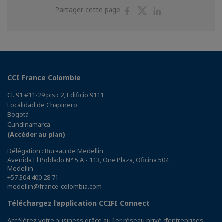
Partager
Partager
Partager
Partager cette page
sur
sur
sur
Facebook
Twitter
Linkedin
CCI France Colombie
Cl. 91 #11-29 piso 2, Edificio 9111
Localidad de Chapinero
Bogotá
Cundinamarca
(Accéder au plan)
Délégation : Bureau de Medellin
Avenida El Poblado N° 5 A - 113, One Plaza, Oficina 504
Medellin
+57 304 400 28 71
medellin@france-colombia.com
Téléchargez l’application CCIFI Connect
Accélérez votre business grâce au 1er réseau privé d'entreprises