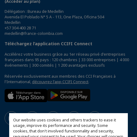
(Accéder au plan)
Délégation : Bureau de Medellin
Avenida El Poblado N° 5 A - 113, One Plaza, Oficina 504
Medellin
+57 304 400 28 71
medellin@france-colombia.com
Téléchargez l’application CCIFI Connect
Accélérez votre business grâce au 1er réseau privé d'entreprises
françaises dans 95 pays : 120 chambres | 33 000 entreprises | 4 000
événements | 300 comités | 1 200 avantages exclusifs
Réservée exclusivement aux membres des CCI Françaises à
l'International,
découvrez l'app CCIFI Connect
.
Our website uses cookies and others trackers to ease it
usage, improve its performance and security. Some
cookies, that don't involved functionnality and security,
required your consent to be used. Your choices will concern