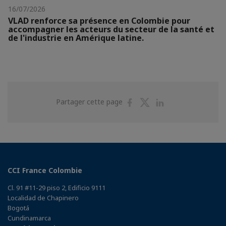
16/07/2026
VLAD renforce sa présence en Colombie pour
accompagner les acteurs du secteur de la santé et
de l'industrie en Amérique latine.
Partager
Partager
Partager
Partager cette page
sur
sur
sur
Facebook
Twitter
Linkedin
CCI France Colombie
Cl. 91 #11-29 piso 2, Edificio 9111
Localidad de Chapinero
Bogotá
Cundinamarca