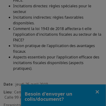
FNCE.
Incitations directes: règles spéciales pour le
secteur.
Incitations indirectes: règles favorables
disponibles.
Comment la loi 1943 de 2018 affectera-t-elle
l'application d'incitations fiscales au secteur de la
FNCE?
Vision pratique de l'application des avantages
fiscaux.
Aspects essentiels pour l’application efficace des
incitations fiscales disponibles (aspects
pratiques).
Date
: jeudi 25 avril 2019
Fermer
Lieu
: Centre de Connaissance et d’Expérience PwC,
Besoin d'envoyer un
Calle 99 #13A-30, 7ème étage, Bogota.
colis/document?
Enregistrement à 8 heures