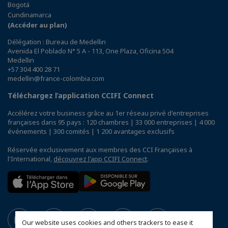
Bogotá
Cundinamarca
(Accéder au plan)
Délégation : Bureau de Medellin
Avenida El Poblado N° 5 A - 113, One Plaza, Oficina 504
Medellin
+57 304 400 28 71
medellin@france-colombia.com
Téléchargez l’application CCIFI Connect
Accélérez votre business grâce au 1er réseau privé d'entreprises
françaises dans 95 pays : 120 chambres | 33 000 entreprises | 4 000
événements | 300 comités | 1 200 avantages exclusifs
Réservée exclusivement aux membres des CCI Françaises à
l'International,
découvrez l'app CCIFI Connect
.
Our website uses cookies and others trackers to ease it