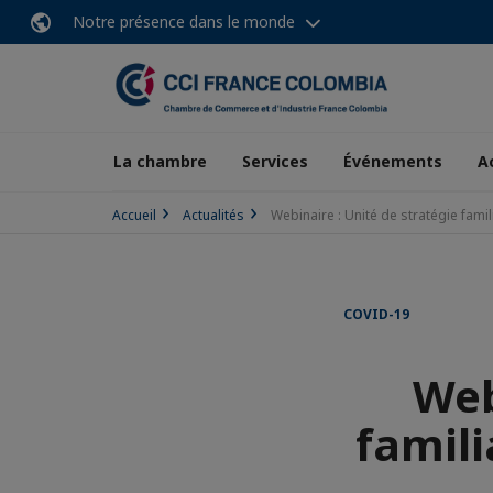
Notre présence dans le monde
La chambre
Services
Événements
A
Accueil
Actualités
Webinaire : Unité de stratégie famil
COVID-19
Web
famili