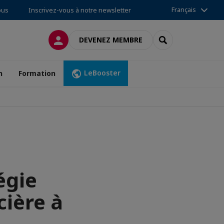
Français
ous
Inscrivez-vous à notre newsletter
CONNEXION
RECHERCHER
DEVENEZ MEMBRE
LeBooster
n
Formation
égie
cière à