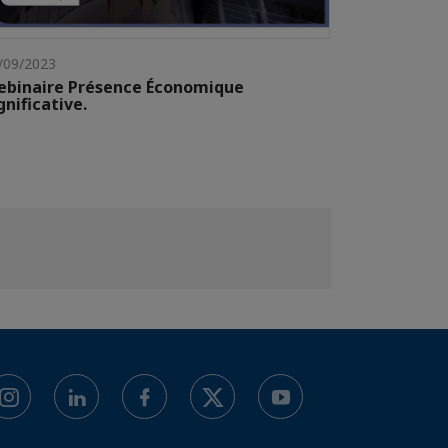
/09/2023
ebinaire Présence Économique
gnificative.