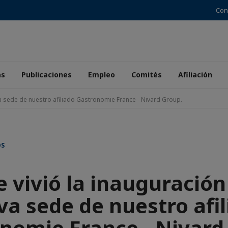
Con
as
Publicaciones
Empleo
Comités
Afiliación
va sede de nuestro afiliado Gastronomie France - Nivard Group.
OS
e vivió la inauguración
a sede de nuestro afi
nomie France - Nivard