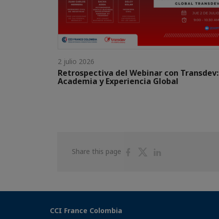
2 julio 2026
Retrospectiva del Webinar con Transdev:
Academia y Experiencia Global
Share
Share
Share
Share this page
on
on
on
Facebook
Twitter
Linkedin
CCI France Colombia