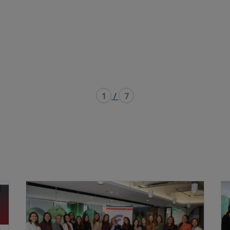
1
/
7