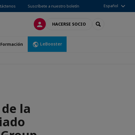
Español
táctenos
Suscríbete a nuestro boletín
CONECTARSE
SEARCH
HACERSE SOCIO
LeBooster
Formación
 de la
liado
 Group.