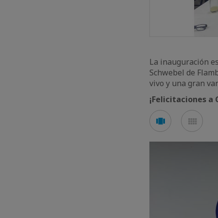
La inauguración e
Schwebel de Flamb
vivo y una gran va
¡Felicitaciones a
See
See
carousel
mos
mode
mod