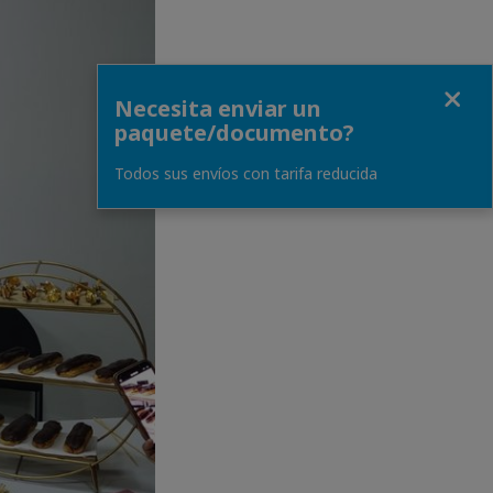
Close
Necesita enviar un
paquete/documento?
Todos sus envíos con tarifa reducida