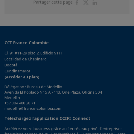
Partager
Partager
Partager
Partager cette page
sur
sur
sur
Facebook
Twitter
Linkedin
CCI France Colombie
Cl. 91 #11-29 piso 2, Edificio 9111
Localidad de Chapinero
Bogotá
Cundinamarca
(Accéder au plan)
Délégation : Bureau de Medellin
Avenida El Poblado N° 5 A - 113, One Plaza, Oficina 504
Medellin
+57 304 400 28 71
medellin@france-colombia.com
Téléchargez l’application CCIFI Connect
Accélérez votre business grâce au 1er réseau privé d'entreprises
françaises dans 95 pays : 120 chambres | 33 000 entreprises | 4 000