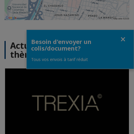
Fermer
Besoin d'envoyer un
Actualités sur le même
colis/document?
thème
Tous vos envois à tarif réduit