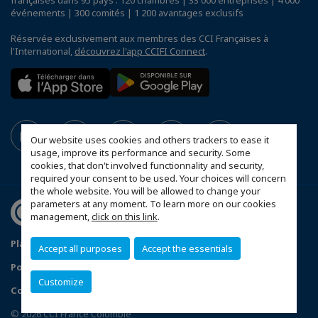
événements | 300 comités | 1 200 avantages exclusifs
Réservée exclusivement aux membres des CCI Françaises à
l'International,
découvrez l'app CCIFI Connect
.
Our website uses cookies and others trackers to ease it
usage, improve its performance and security. Some
cookies, that don't involved functionnality and security,
required your consent to be used. Your choices will concern
the whole website. You will be allowed to change your
parameters at any moment. To learn more on our cookies
management,
click on this link
.
Plan du site
Mentions légales
Accept all purposes
Accept the essentials
Politique de confidentialité
Données Personnelles
Customize
Configurer vos préférences cookies
© 2026 CCI France Colombie