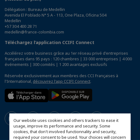
Délégation : Bureau de Medellin
Avenida El Poblado N° 5 A - 113, One Plaza, Oficina 504
Medellin
+57 304 400 28 71
medellin@france-colombia.com
Téléchargez l’application CCIFI Connect
Accélérez votre business grâce au 1er réseau privé d'entreprises
françaises dans 95 pays : 120 chambres | 33 000 entreprises | 4 000
événements | 300 comités | 1 200 avantages exclusifs
Réservée exclusivement aux membres des CCI Françaises à
l'International,
découvrez l'app CCIFI Connect
.
Our website uses cookies and others trackers to ease it
usage, improve its performance and security. Some
cookies, that don't involved functionnality and security,
required your consent to be used. Your choices will concern