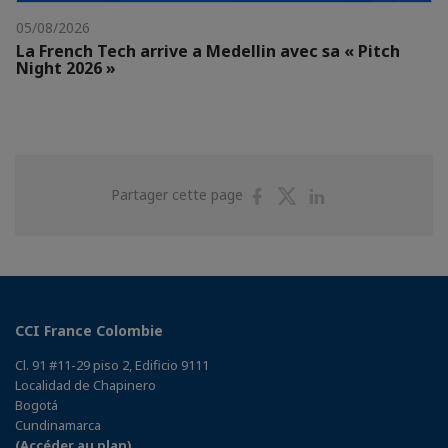
05/08/2026
La French Tech arrive a Medellin avec sa « Pitch
Night 2026 »
Partager
Partager
Partager
Partager cette page
sur
sur
sur
Facebook
Twitter
Linkedin
CCI France Colombie
Cl. 91 #11-29 piso 2, Edificio 9111
Localidad de Chapinero
Bogotá
Cundinamarca
(Accéder au plan)