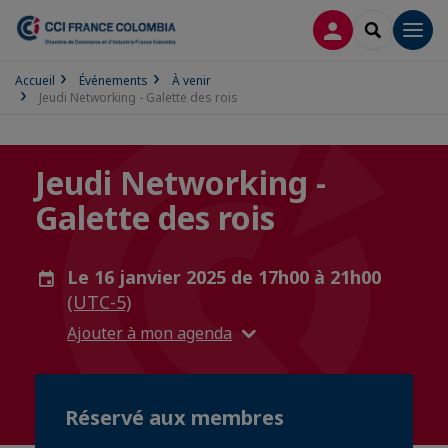
CONNEXION
RECHERCH
Men
Accueil
Événements
À venir
Jeudi Networking - Galette des rois
Jeudi Networking -
Galette des rois
Le 16 janvier 2025 de 17h00 à 21h00
(UTC-5)
Ajouter à mon agenda
Réservé aux membres