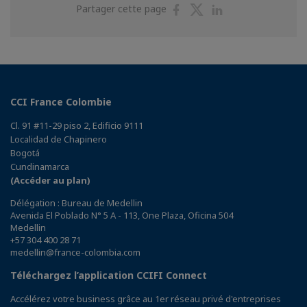
Partager
Partager
Partager
Partager cette page
sur
sur
sur
Facebook
Twitter
Linkedin
CCI France Colombie
Cl. 91 #11-29 piso 2, Edificio 9111
Localidad de Chapinero
Bogotá
Cundinamarca
(Accéder au plan)
Délégation : Bureau de Medellin
Avenida El Poblado N° 5 A - 113, One Plaza, Oficina 504
Medellin
+57 304 400 28 71
medellin@france-colombia.com
Téléchargez l’application CCIFI Connect
Accélérez votre business grâce au 1er réseau privé d'entreprises