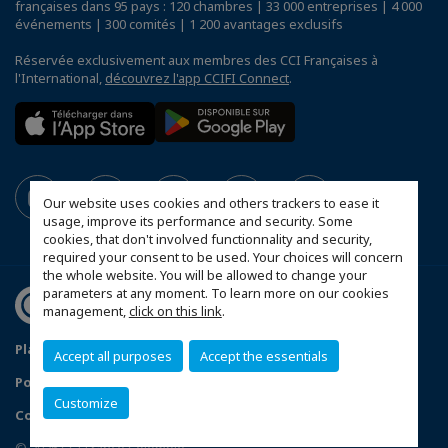
françaises dans 95 pays : 120 chambres | 33 000 entreprises | 4 000
événements | 300 comités | 1 200 avantages exclusifs
Réservée exclusivement aux membres des CCI Françaises à
l'International,
découvrez l'app CCIFI Connect
.
Our website uses cookies and others trackers to ease it
usage, improve its performance and security. Some
cookies, that don't involved functionnality and security,
required your consent to be used. Your choices will concern
the whole website. You will be allowed to change your
parameters at any moment. To learn more on our cookies
management,
click on this link
.
Plan du site
Mentions légales
Accept all purposes
Accept the essentials
Politique de confidentialité
Données Personnelles
Customize
Configurer vos préférences cookies
© 2026 CCI France Colombie