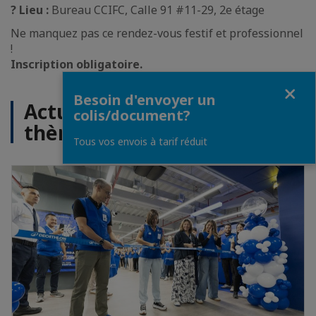
? Lieu :
Bureau CCIFC, Calle 91 #11-29, 2e étage
Ne manquez pas ce rendez-vous festif et professionnel
!
Inscription obligatoire.
Fermer
Besoin d'envoyer un
Actualités sur le même
colis/document?
thème
Tous vos envois à tarif réduit