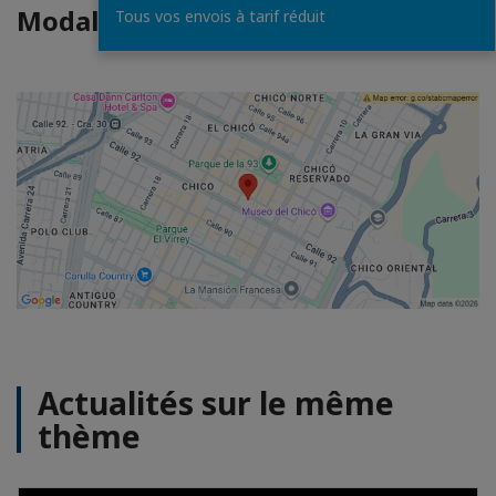
Modalités d'accès
Tous vos envois à tarif réduit
Actualités sur le même
thème