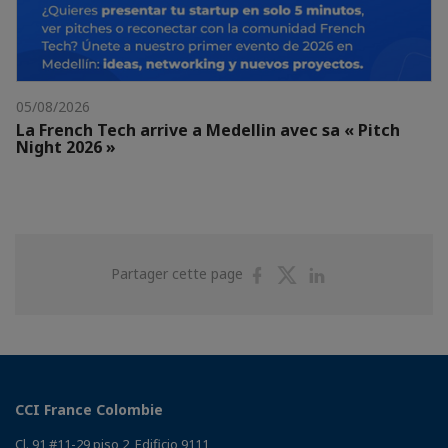
05/08/2026
La French Tech arrive a Medellin avec sa « Pitch
Night 2026 »
Partager
Partager
Partager
Partager cette page
sur
sur
sur
Facebook
Twitter
Linkedin
CCI France Colombie
Cl. 91 #11-29 piso 2, Edificio 9111