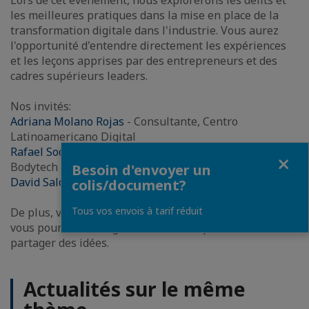
Lors de cet événement, nous explorerons les défits et
les meilleures pratiques dans la mise en place de la
transformation digitale dans l'industrie. Vous aurez
l'opportunité d'entendre directement les expériences
et les leçons apprises par des entrepreneurs et des
cadres supérieurs leaders.
Nos invités:
Adriana Molano Rojas
- Consultante, Centro
Latinoamericano Digital
Rafael Socarras Barros
- Vice-président Technologie,
Fermer
Bodytech
Besoin d'envoyer un
David Salom
- Directeur Digital & Tech, DIAGEO
colis/document?
Tous vos envois à tarif réduit
De plus, vous profiterez d'un espace de networking où
vous pourrez échanger avec d'autres professionnels et
partager des idées.
Actualités sur le même