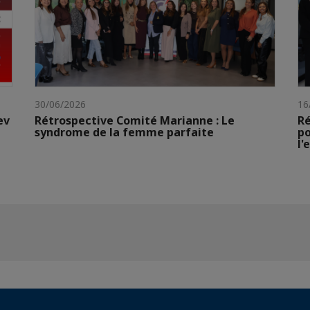
30/06/2026
16
ev
Rétrospective Comité Marianne : Le
Ré
syndrome de la femme parfaite
po
l'