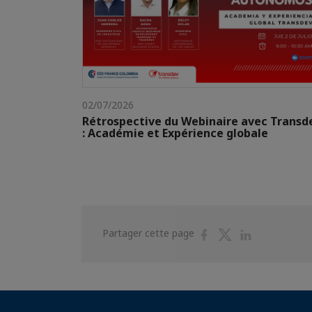
02/07/2026
Rétrospective du Webinaire avec Transd
: Académie et Expérience globale
Partager
Partager
Partager
Partager cette page
sur
sur
sur
Facebook
Twitter
Linkedin