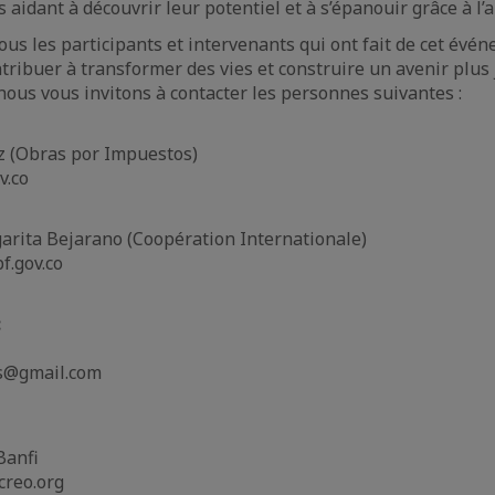
s aidant à découvrir leur potentiel et à s’épanouir grâce à l’a
us les participants et intervenants qui ont fait de cet évén
tribuer à transformer des vies et construire un avenir plus 
nous vous invitons à contacter les personnes suivantes :
z (Obras por Impuestos)
v.co
arita Bejarano (Coopération Internationale)
f.gov.co
:
os@gmail.com
Banfi
creo.org