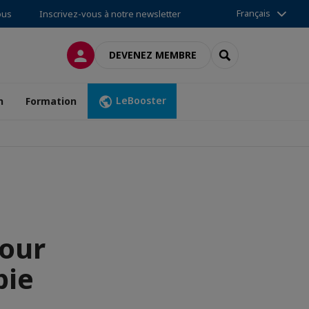
Français
ous
Inscrivez-vous à notre newsletter
CONNEXION
RECHERCHER
DEVENEZ MEMBRE
LeBooster
n
Formation
pour
bie