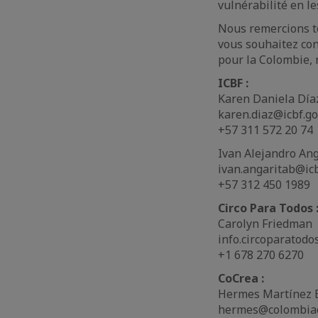
vulnérabilité en le
Nous remercions to
vous souhaitez con
pour la Colombie, 
ICBF :
Karen Daniela Día
karen.diaz@icbf.go
+57 311 572 20 74
Ivan Alejandro Ang
ivan.angaritab@icb
+57 312 450 1989
Circo Para Todos 
Carolyn Friedman
info.circoparatod
+1 678 270 6270
CoCrea :
Hermes Martínez 
hermes@colombia