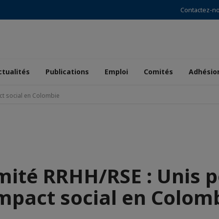
Contactez-n
ctualités
Publications
Emploi
Comités
Adhésio
ct social en Colombie
ité RRHH/RSE : Unis 
impact social en Colom