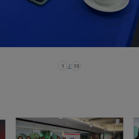
1
/
10