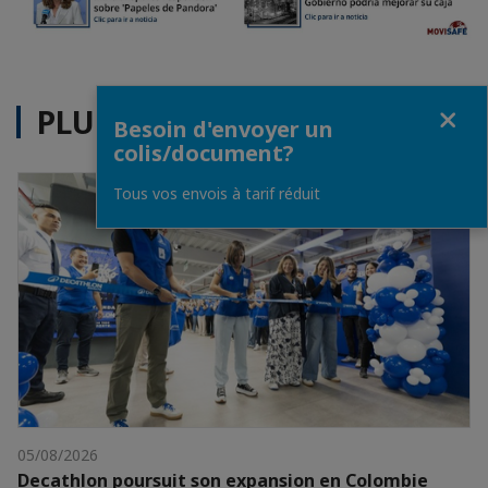
Fermer
PLUS D'ACTUALITÉS
Besoin d'envoyer un
colis/document?
Tous vos envois à tarif réduit
05/08/2026
Decathlon poursuit son expansion en Colombie