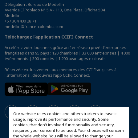
Délégation : Bureau de Medellin
Avenida El Poblado N° 5 A - 113, One Plaza, Oficina 504
Medellin
+57 304 400 28 71
medellin@france-colombia.com
Téléchargez l’application CCIFI Connect
Accélérez votre business grâce au 1er réseau privé d'entreprises
françaises dans 95 pays : 120 chambres | 33 000 entreprises | 4 000
événements | 300 comités | 1 200 avantages exclusifs
Réservée exclusivement aux membres des CCI Françaises à
l'International,
découvrez l'app CCIFI Connect
.
Our website uses cookies and others trackers to ease it
usage, improve its performance and security. Some
cookies, that don't involved functionnality and security,
required your consent to be used. Your choices will concern
the whole website. You will be allowed to change your