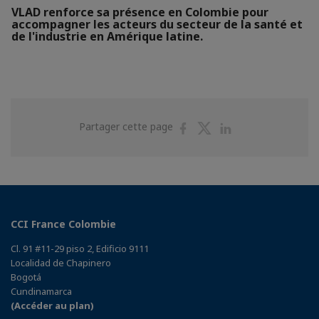
VLAD renforce sa présence en Colombie pour
accompagner les acteurs du secteur de la santé et
de l'industrie en Amérique latine.
Partager
Partager
Partager
Partager cette page
sur
sur
sur
Facebook
Twitter
Linkedin
CCI France Colombie
Cl. 91 #11-29 piso 2, Edificio 9111
Localidad de Chapinero
Bogotá
Cundinamarca
(Accéder au plan)