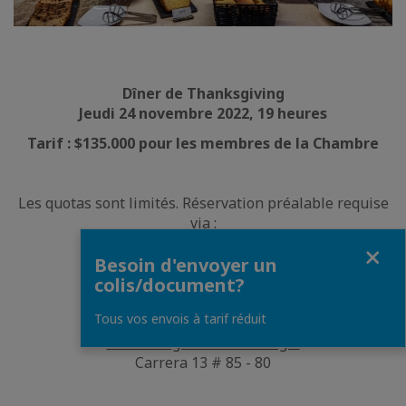
Dîner de Thanksgiving
Jeudi 24 novembre 2022, 19 heures
Tarif : $135.000 pour les membres de la Chambre
Les quotas sont limités. Réservation préalable requise
via :
Fermer
WhatsApp :
311-2599098
-
Besoin d'envoyer un
eventos.sofitelbogota(@)sofitel.com
colis/document?
Tous vos envois à tarif réduit
Sofitel Bogota Victoria Regia
Carrera 13 # 85 - 80