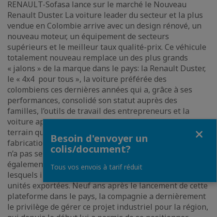
RENAULT-Sofasa lance sur le marché le Nouveau
Renault Duster. La voiture leader du secteur et la plus
vendue en Colombie arrive avec un design rénové, un
nouveau moteur, un équipement de secteurs
supérieurs et le meilleur taux qualité-prix. Ce véhicule
totalement nouveau remplace un des plus grands
« jalons » de la marque dans le pays: la Renault Duster,
le « 4x4 pour tous », la voiture préférée des
colombiens ces dernières années qui a, grâce à ses
performances, consolidé son statut auprès des
familles, l’outils de travail des entrepreneurs et la
voiture appropriée auprès du grand public. Un tout
Fermer
terrain qui a atteint des chiffres records en terme de
Besoin d'envoyer un
fabrication avec plus de 260 000 unités assemblées, qui
colis/document?
n’a pas seulement été un succès dans le pays, mais
également dans les 13 marchés d’exportation dans
Tous vos envois à tarif réduit
lesquels il s’est commercialisé, avec plus de 170000
unités exportées. Neuf ans après le lancement de cette
plateforme dans le pays, la compagnie a dernièrement
le privilège de gérer ce projet industriel pour la région,