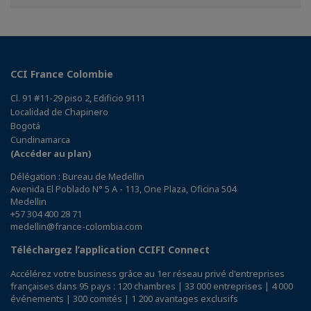
Facebook
Twitter
Linkedin
CCI France Colombie
Cl. 91 #11-29 piso 2, Edificio 9111
Localidad de Chapinero
Bogotá
Cundinamarca
(Accéder au plan)
Délégation : Bureau de Medellin
Avenida El Poblado N° 5 A - 113, One Plaza, Oficina 504
Medellin
+57 304 400 28 71
medellin@france-colombia.com
Téléchargez l’application CCIFI Connect
Accélérez votre business grâce au 1er réseau privé d'entreprises
françaises dans 95 pays : 120 chambres | 33 000 entreprises | 4 000
événements | 300 comités | 1 200 avantages exclusifs