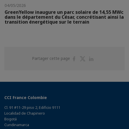
04/05/2026
GreenYellow inaugure un parc solaire de 14,55 MWc
dans le département du César, concrétisant ainsi la
transition énergétique sur le terrain
Partager
Partager
Partager
Partager cette page
sur
sur
sur
Facebook
Twitter
Linkedin
CCI France Colombie
Cl. 91 #11-29 piso 2, Edificio 9111
Localidad de Chapinero
Bogotá
Cundinamarca