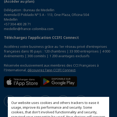
(Accéder au plan)
Délégation : Bureau de Medellin
Avenida El Poblado N° 5 A - 113, One Plaza, Oficina 504
Medellin
+57 304 400 28 71
medellin@france-colombia.com
Téléchargez l’application CCIFI Connect
Accélérez votre business grâce au 1er réseau privé d'entreprises
françaises dans 95 pays : 120 chambres | 33 000 entreprises | 4 000
événements | 300 comités | 1 200 avantages exclusifs
Réservée exclusivement aux membres des CCI Françaises à
l'International,
découvrez l'app CCIFI Connect
.
Our website uses cookies and others trackers to ease it
usage, improve its performance and security. Some
cookies, that don't involved functionnality and security,
required your consent to be used. Your choices will concern