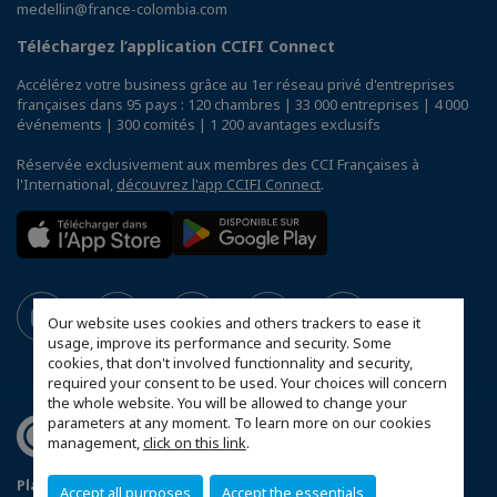
medellin@france-colombia.com
Téléchargez l’application CCIFI Connect
Accélérez votre business grâce au 1er réseau privé d'entreprises
françaises dans 95 pays : 120 chambres | 33 000 entreprises | 4 000
événements | 300 comités | 1 200 avantages exclusifs
Réservée exclusivement aux membres des CCI Françaises à
l'International,
découvrez l'app CCIFI Connect
.
Our website uses cookies and others trackers to ease it
usage, improve its performance and security. Some
cookies, that don't involved functionnality and security,
required your consent to be used. Your choices will concern
the whole website. You will be allowed to change your
parameters at any moment. To learn more on our cookies
management,
click on this link
.
Plan du site
Mentions légales
Accept all purposes
Accept the essentials