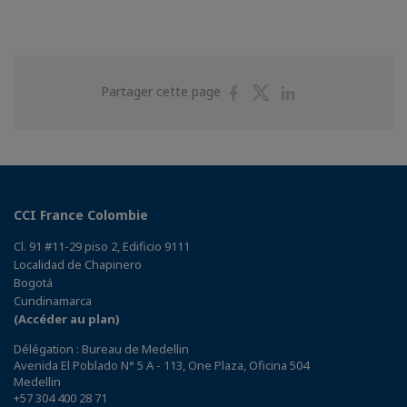
Partager
Partager
Partager
Partager cette page
sur
sur
sur
Facebook
Twitter
Linkedin
CCI France Colombie
Cl. 91 #11-29 piso 2, Edificio 9111
Localidad de Chapinero
Bogotá
Cundinamarca
(Accéder au plan)
Délégation : Bureau de Medellin
Avenida El Poblado N° 5 A - 113, One Plaza, Oficina 504
Medellin
+57 304 400 28 71