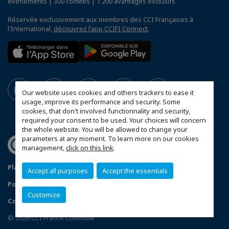
événements | 300 comités | 1 200 avantages exclusifs
Réservée exclusivement aux membres des CCI Françaises à
l'International,
découvrez l'app CCIFI Connect
.
Our website uses cookies and others trackers to ease it
usage, improve its performance and security. Some
cookies, that don't involved functionnality and security,
required your consent to be used. Your choices will concern
the whole website. You will be allowed to change your
parameters at any moment. To learn more on our cookies
management,
click on this link
.
Plan du site
Mentions légales
Accept all purposes
Accept the essentials
Politique de confidentialité
Données Personnelles
Customize
Configurer vos préférences cookies
© 2026 CCI France Colombie