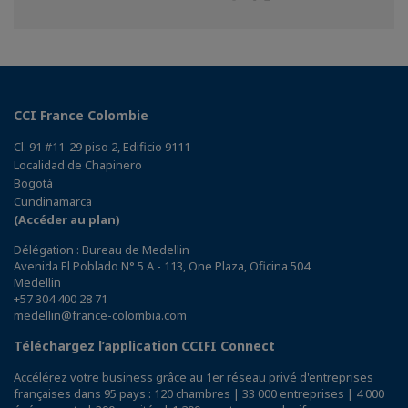
sur
sur
sur
Facebook
Twitter
Linkedin
CCI France Colombie
Cl. 91 #11-29 piso 2, Edificio 9111
Localidad de Chapinero
Bogotá
Cundinamarca
(Accéder au plan)
Délégation : Bureau de Medellin
Avenida El Poblado N° 5 A - 113, One Plaza, Oficina 504
Medellin
+57 304 400 28 71
medellin@france-colombia.com
Téléchargez l’application CCIFI Connect
Accélérez votre business grâce au 1er réseau privé d'entreprises
françaises dans 95 pays : 120 chambres | 33 000 entreprises | 4 000