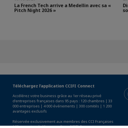
La French Tech arrive a Medellin avec sa «
Di
Pitch Night 2026 »
so
Téléchargez l’application CCIFI Connect
Accélérez votre business grâce au 1er réseau privé
d'entreprises françaises dans 95 pays : 120 chambres | 33
000 entreprises | 4 000 événements | 300 comités | 1 200
avantages exclusifs
Réservée exclusivement aux membres des CCI Françaises
à l'International,
découvrez l'app CCIFI Connect
.