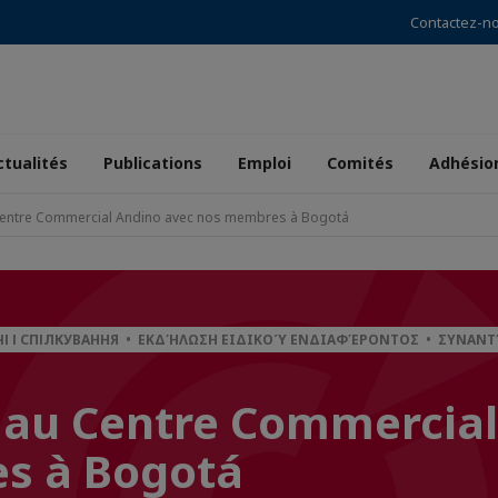
Contactez-n
ctualités
Publications
Emploi
Comités
Adhésio
 Centre Commercial Andino avec nos membres à Bogotá
ЧІ І СПІЛКУВАННЯ • ΕΚΔΉΛΩΣΗ ΕΙΔΙΚΟΎ ΕΝΔΙΑΦΈΡΟΝΤΟΣ • ΣΥΝΑΝΤΉ
e au Centre Commercia
s à Bogotá