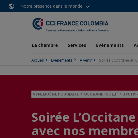
Notre présence dans le monde
La chambre
Services
Événements
A
Accueil
Événements
À venir
Soirée L’Occitane au
VÝNIMOČNÉ PODUJATIE • ОСОБЛИВІ ПОДІЇ • ЗУСТРІ
Soirée L’Occitan
avec nos membre