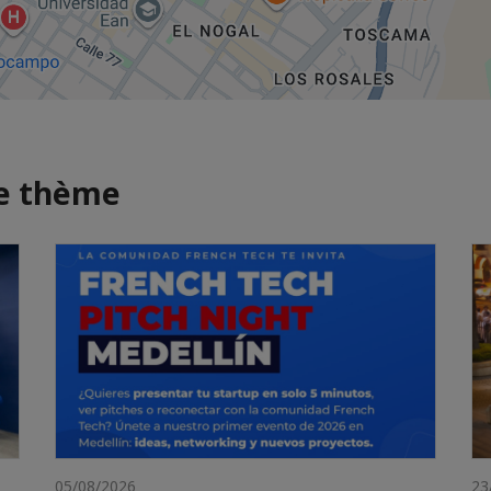
me thème
05/08/2026
23