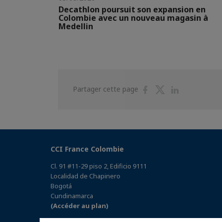
Decathlon poursuit son expansion en
Colombie avec un nouveau magasin à
Medellin
Partager
Partager
Partager
Partager cette page
sur
sur
sur
Facebook
Twitter
Linkedin
CCI France Colombie
Cl. 91 #11-29 piso 2, Edificio 9111
Localidad de Chapinero
Bogotá
Cundinamarca
(Accéder au plan)