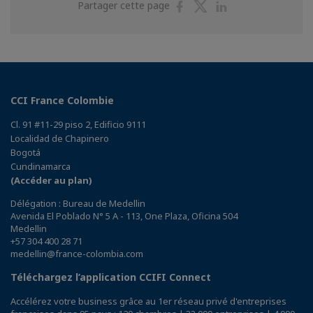
Partager
Partager
Partager
Partager cette page
sur
sur
sur
Facebook
Twitter
Linkedin
CCI France Colombie
Cl. 91 #11-29 piso 2, Edificio 9111
Localidad de Chapinero
Bogotá
Cundinamarca
(Accéder au plan)
Délégation : Bureau de Medellin
Avenida El Poblado N° 5 A - 113, One Plaza, Oficina 504
Medellin
+57 304 400 28 71
medellin@france-colombia.com
Téléchargez l’application CCIFI Connect
Accélérez votre business grâce au 1er réseau privé d'entreprises