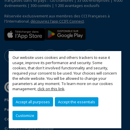
françaises dans 95 pays : 120 chambres | 33 000 entreprises | 4 000
événements | 300 comités | 1 200 avantages exclusifs
Réservée exclusivement aux membres des CCI Françaises à
l'International,
découvrez l'app CCIFI Connect
.
Our website uses cookies and others trackers to ease it
usage, improve its performance and security. Some
cookies, that don't involved functionnality and security,
required your consent to be used. Your choices will concern
the whole website. You will be allowed to change your
parameters at any moment. To learn more on our cookies
management,
click on this link
.
Plan du site
Mentions légales
Accept all purposes
Accept the essentials
Politique de confidentialité
Données Personnelles
Customize
Configurer vos préférences cookies
© 2026 CCI France Colombie